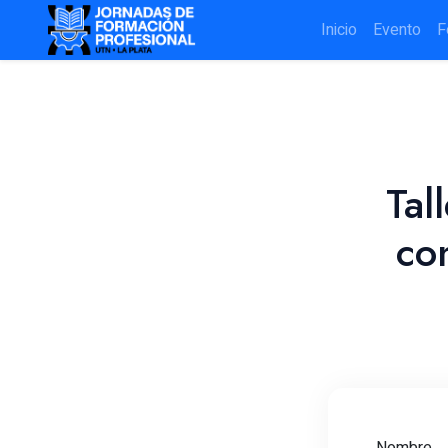
Inicio
Evento
F
Tal
co